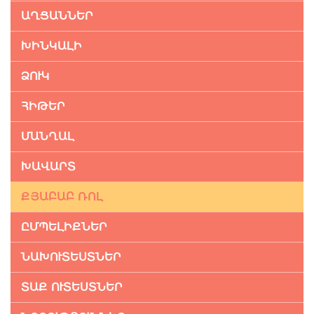
ԱՂՑԱՆՆԵՐ
ԽԻՆԿԱԼԻ
ՁՈՒԿ
ՀԻԹԵՐ
ՄԱՆՂԱԼ
ԽԱՎԱՐՏ
ՔՅԱԲԱԲ ՌՈԼ
ԸՄՊԵԼԻՔՆԵՐ
ՆԱԽՈՒՏԵՍՏՆԵՐ
ՏԱՔ ՈՒՏԵՍՏՆԵՐ