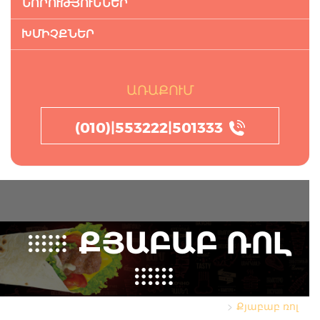
ՆՈՐՈՒԹՅՈՒՆՆԵՐ
ԽՄԻՉՔՆԵՐ
ԱՌԱՔՈՒՄ
(010)|553222|501333
ՔՅԱԲԱԲ ՌՈԼ
Քյաբաբ ռոլ
Գլխավոր