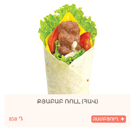
ՔՅԱԲԱԲ ՌՈԼԼ (ՀԱՎ)
850 Դ
ԶԱՄԲՅՈՒՂ