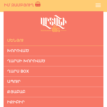
ԻՄ ԶԱՄԲՅՈՒՂ
Toggl
navig
ՄԵՆՅՈՒ
ԽՈՐՈՎԱԾ
ՂԱՐՍԻ ԽՈՐՈՎԱԾ
ՂԱՐՍ BOX
ԱՊՈՒՐ
ՔՅԱԲԱԲ
ԻՔԻԲԻՐ